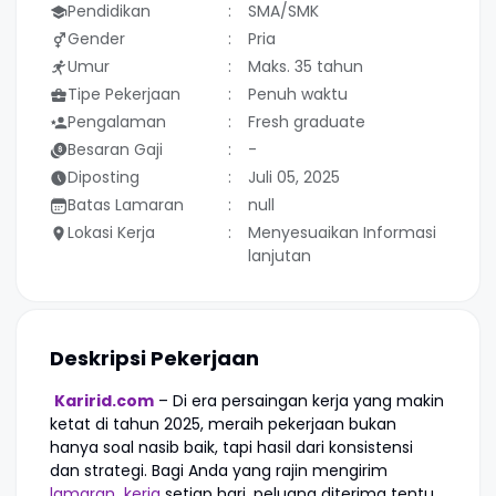
Pendidikan
SMA/SMK
Gender
Pria
Umur
Maks. 35 tahun
Tipe Pekerjaan
Penuh waktu
Pengalaman
Fresh graduate
Besaran Gaji
-
Diposting
Juli 05, 2025
Batas Lamaran
null
Lokasi Kerja
Menyesuaikan Informasi
lanjutan
Deskripsi Pekerjaan
Karirid.com
– Di era persaingan kerja yang makin
ketat di tahun 2025, meraih pekerjaan bukan
hanya soal nasib baik, tapi hasil dari konsistensi
dan strategi. Bagi Anda yang rajin mengirim
lamaran kerja
setiap hari, peluang diterima tentu