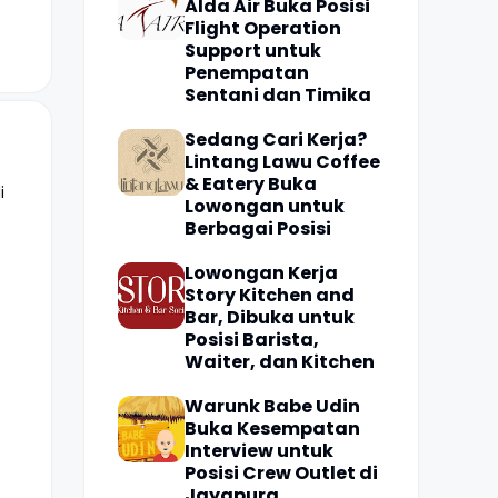
Alda Air Buka Posisi
Flight Operation
Support untuk
Penempatan
Sentani dan Timika
Sedang Cari Kerja?
Lintang Lawu Coffee
& Eatery Buka
i
Lowongan untuk
Berbagai Posisi
Lowongan Kerja
Story Kitchen and
Bar, Dibuka untuk
Posisi Barista,
Waiter, dan Kitchen
Warunk Babe Udin
Buka Kesempatan
Interview untuk
Posisi Crew Outlet di
Jayapura