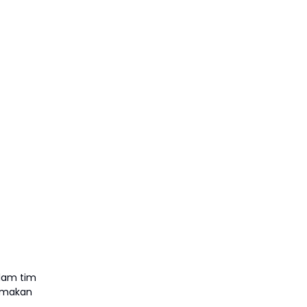
lam tim
tamakan