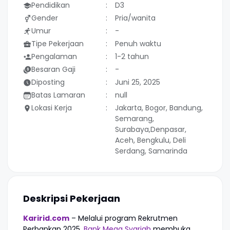
Pendidikan
D3
Gender
Pria/wanita
Umur
-
Tipe Pekerjaan
Penuh waktu
Pengalaman
1-2 tahun
Besaran Gaji
-
Diposting
Juni 25, 2025
Batas Lamaran
null
Lokasi Kerja
Jakarta, Bogor, Bandung,
Semarang,
Surabaya,Denpasar,
Aceh, Bengkulu, Deli
Serdang, Samarinda
Deskripsi Pekerjaan
Karirid.com
– Melalui program Rekrutmen
Perbankan 2025,
Bank Mega Syariah
membuka