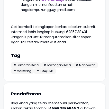
dengan memanfaatkan email
hagaiampuzunggu@gmail.com
Cek kembali kelengkapan berkas sebelum submit.
Informasi lebih lengkap hubungi 62852138431.
Jangan lupa untuk mengutamakan sifat sopan
agar HRD tertarik merekrut Anda.
Tag
# Lamaran Kerja
# Lowongan Kerja
# Manokwari
# Marketing
# SMA/SMK
Pendaftaran
Bagi Anda yang telah memenuhi persyaratan,
silakan tekan tombol
LAMAR SEKARANG
di bawah