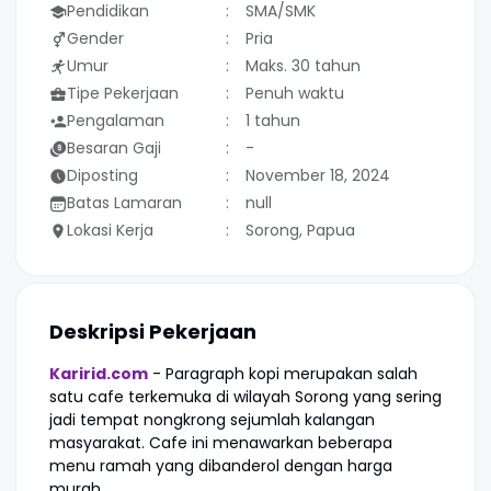
Pendidikan
SMA/SMK
Gender
Pria
Umur
Maks. 30 tahun
Tipe Pekerjaan
Penuh waktu
Pengalaman
1 tahun
Besaran Gaji
-
Diposting
November 18, 2024
Batas Lamaran
null
Lokasi Kerja
Sorong, Papua
Deskripsi Pekerjaan
Karirid.com
- Paragraph kopi merupakan salah
satu cafe terkemuka di wilayah Sorong yang sering
jadi tempat nongkrong sejumlah kalangan
masyarakat. Cafe ini menawarkan beberapa
menu ramah yang dibanderol dengan harga
murah.