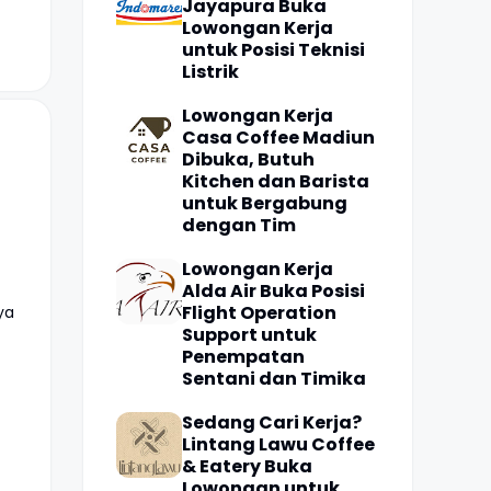
Jayapura Buka
Lowongan Kerja
untuk Posisi Teknisi
Listrik
Lowongan Kerja
Casa Coffee Madiun
Dibuka, Butuh
Kitchen dan Barista
untuk Bergabung
dengan Tim
Lowongan Kerja
Alda Air Buka Posisi
Flight Operation
ya
Support untuk
Penempatan
Sentani dan Timika
Sedang Cari Kerja?
Lintang Lawu Coffee
& Eatery Buka
Lowongan untuk